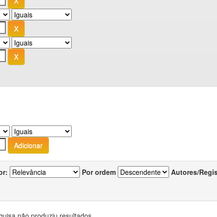
or:
Por ordem
Autores/Regi
quisa não produziu resultados.