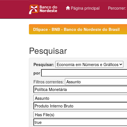
Página principal
Percorrer
Skip
navigation
DSpace - BNB - Banco do Nordeste do Brasil
Pesquisar
Pesquisar:
por
Filtros correntes: