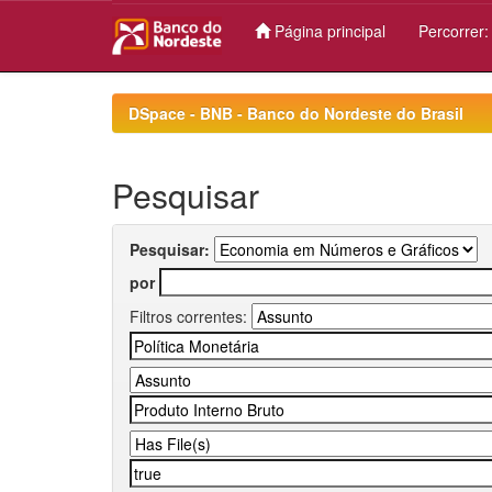
Página principal
Percorrer
Skip
navigation
DSpace - BNB - Banco do Nordeste do Brasil
Pesquisar
Pesquisar:
por
Filtros correntes: