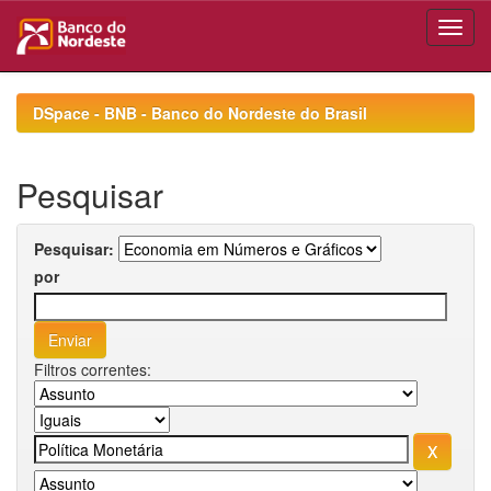
Skip
navigation
DSpace - BNB - Banco do Nordeste do Brasil
Pesquisar
Pesquisar:
por
Filtros correntes: