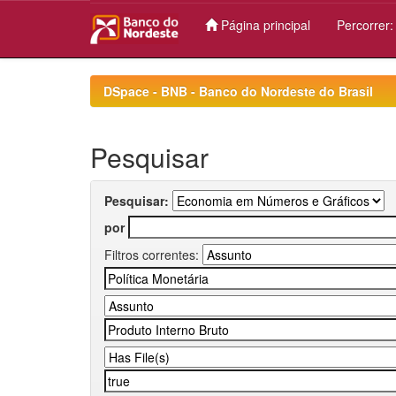
Página principal
Percorrer
Skip
navigation
DSpace - BNB - Banco do Nordeste do Brasil
Pesquisar
Pesquisar:
por
Filtros correntes: