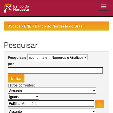
Skip
navigation
DSpace - BNB - Banco do Nordeste do Brasil
Pesquisar
Pesquisar:
por
Filtros correntes: