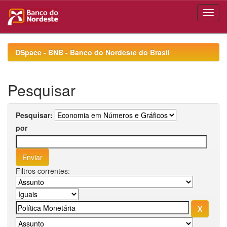
Skip
navigation
DSpace - BNB - Banco do Nordeste do Brasil
Pesquisar
Pesquisar:
por
Filtros correntes: