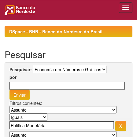
Skip
navigation
DSpace - BNB - Banco do Nordeste do Brasil
Pesquisar
Pesquisar:
por
Filtros correntes: