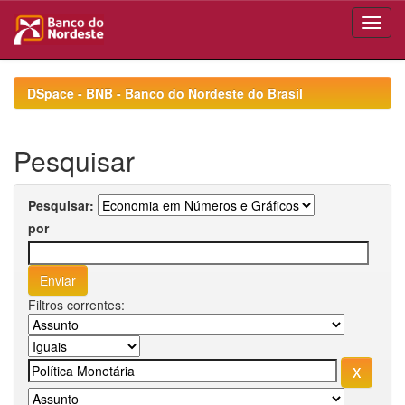
Skip
navigation
DSpace - BNB - Banco do Nordeste do Brasil
Pesquisar
Pesquisar:
por
Filtros correntes: