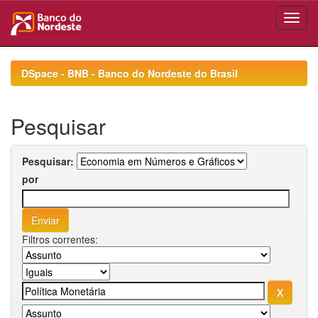
Skip
navigation
DSpace - BNB - Banco do Nordeste do Brasil
Pesquisar
Pesquisar:
por
Filtros correntes: