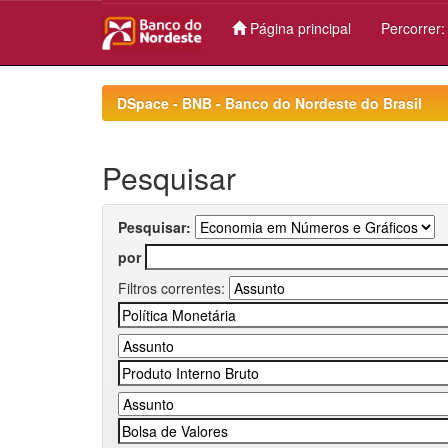
Página principal
Percorrer
Skip
navigation
DSpace - BNB - Banco do Nordeste do Brasil
Pesquisar
Pesquisar:
por
Filtros correntes: