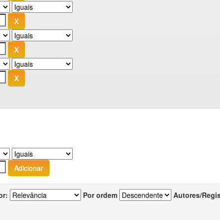
or:
Por ordem
Autores/Regi