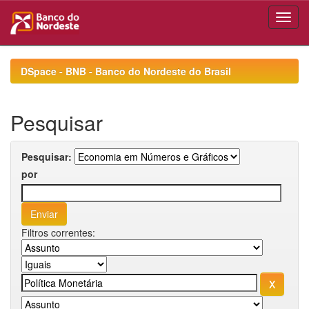
Skip
navigation
DSpace - BNB - Banco do Nordeste do Brasil
Pesquisar
Pesquisar:
por
Filtros correntes: