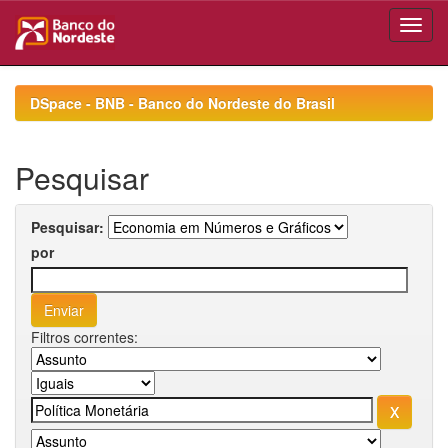
Skip
navigation
DSpace - BNB - Banco do Nordeste do Brasil
Pesquisar
Pesquisar:
por
Filtros correntes: