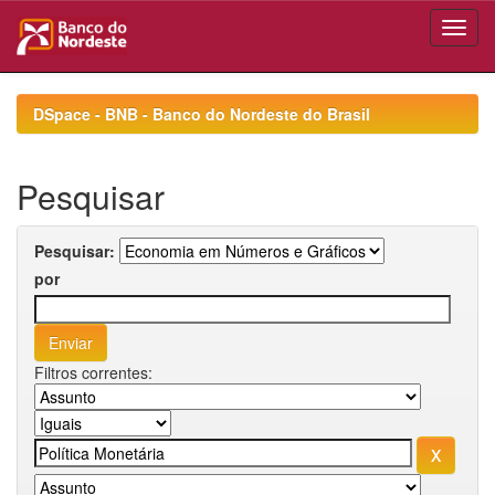
Skip
navigation
DSpace - BNB - Banco do Nordeste do Brasil
Pesquisar
Pesquisar:
por
Filtros correntes: