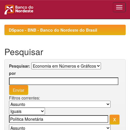
Skip
navigation
DSpace - BNB - Banco do Nordeste do Brasil
Pesquisar
Pesquisar:
por
Filtros correntes: