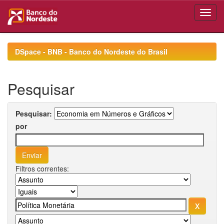
Skip
navigation
DSpace - BNB - Banco do Nordeste do Brasil
Pesquisar
Pesquisar:
por
Filtros correntes: