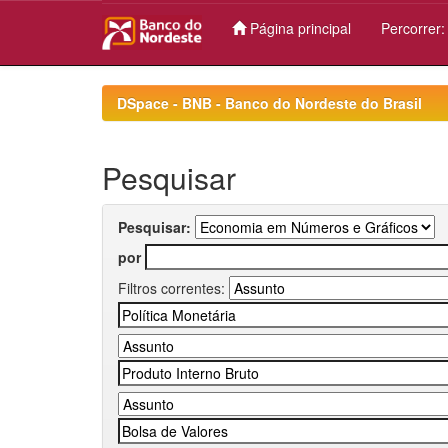
Página principal
Percorrer
Skip
navigation
DSpace - BNB - Banco do Nordeste do Brasil
Pesquisar
Pesquisar:
por
Filtros correntes: