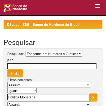
Skip
navigation
DSpace - BNB - Banco do Nordeste do Brasil
Pesquisar
Pesquisar:
por
Filtros correntes: