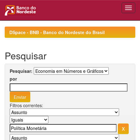
Skip
navigation
DSpace - BNB - Banco do Nordeste do Brasil
Pesquisar
Pesquisar:
por
Filtros correntes: