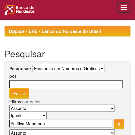
Skip
navigation
DSpace - BNB - Banco do Nordeste do Brasil
Pesquisar
Pesquisar:
por
Filtros correntes: