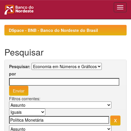
Skip
navigation
DSpace - BNB - Banco do Nordeste do Brasil
Pesquisar
Pesquisar:
por
Filtros correntes: