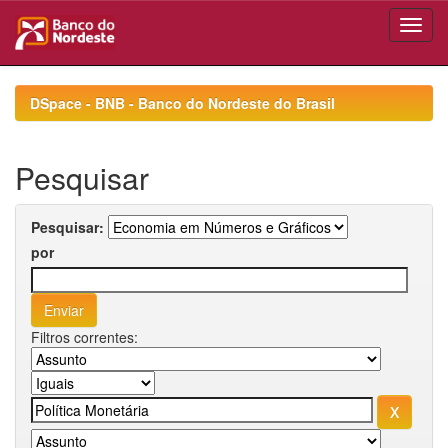
Skip
navigation
DSpace - BNB - Banco do Nordeste do Brasil
Pesquisar
Pesquisar:
por
Filtros correntes: