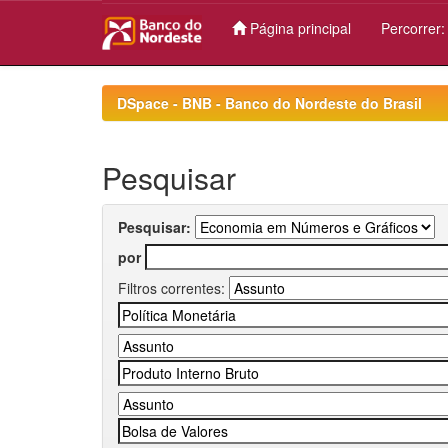
Página principal
Percorrer
Skip
navigation
DSpace - BNB - Banco do Nordeste do Brasil
Pesquisar
Pesquisar:
por
Filtros correntes: