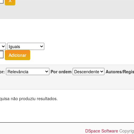
or:
Por ordem
Autores/Regi
quisa não produziu resultados.
DSpace Software
Copyrig