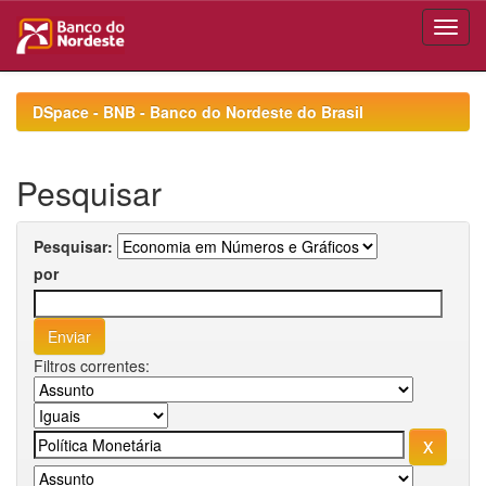
Skip
navigation
DSpace - BNB - Banco do Nordeste do Brasil
Pesquisar
Pesquisar:
por
Filtros correntes: