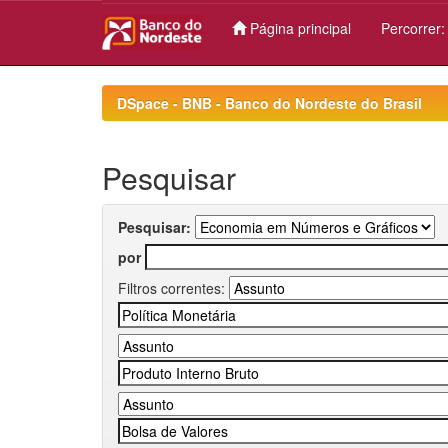
Página principal
Percorrer
Skip
navigation
DSpace - BNB - Banco do Nordeste do Brasil
Pesquisar
Pesquisar:
por
Filtros correntes: