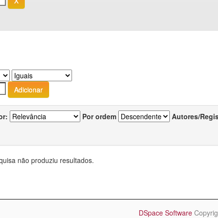
or:
Por ordem
Autores/Regi
quisa não produziu resultados.
DSpace Software
Copyrig