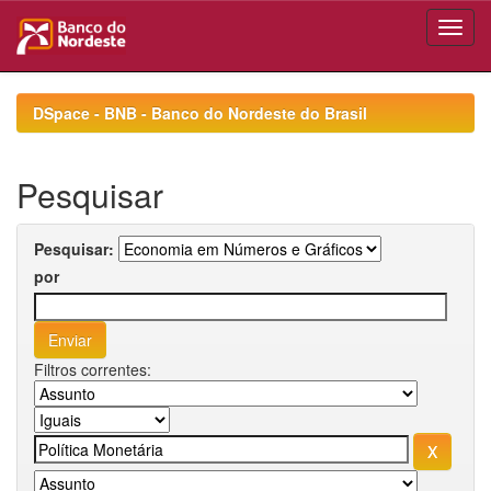
Skip
navigation
DSpace - BNB - Banco do Nordeste do Brasil
Pesquisar
Pesquisar:
por
Filtros correntes: