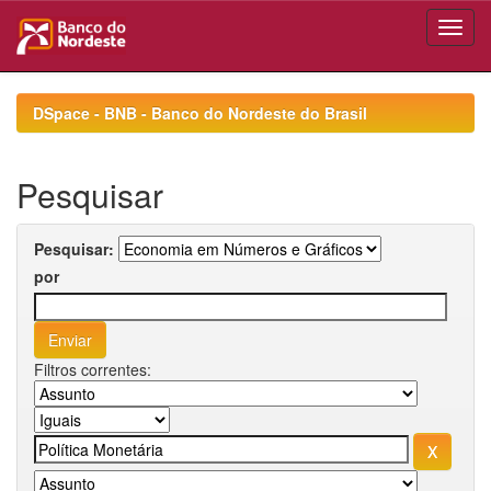
Skip
navigation
DSpace - BNB - Banco do Nordeste do Brasil
Pesquisar
Pesquisar:
por
Filtros correntes: