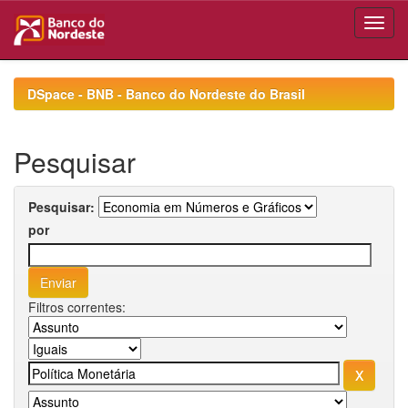
Skip
navigation
DSpace - BNB - Banco do Nordeste do Brasil
Pesquisar
Pesquisar:
por
Filtros correntes: