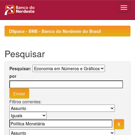
Skip
navigation
DSpace - BNB - Banco do Nordeste do Brasil
Pesquisar
Pesquisar:
por
Filtros correntes: