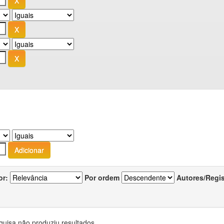
or:
Por ordem
Autores/Regi
quisa não produziu resultados.