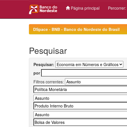
Página principal
Percorrer
Skip
navigation
DSpace - BNB - Banco do Nordeste do Brasil
Pesquisar
Pesquisar:
por
Filtros correntes: