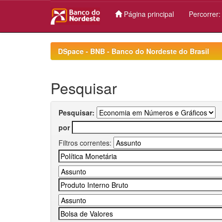
Página principal
Percorrer
Skip
navigation
DSpace - BNB - Banco do Nordeste do Brasil
Pesquisar
Pesquisar:
por
Filtros correntes: