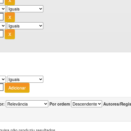
or:
Por ordem
Autores/Regi
quisa não produziu resultados.