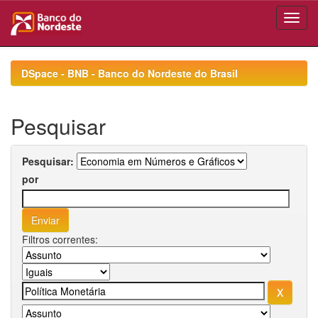
Skip
navigation
DSpace - BNB - Banco do Nordeste do Brasil
Pesquisar
Pesquisar:
por
Filtros correntes: