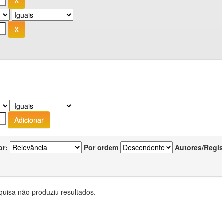
or:
Por ordem
Autores/Regi
quisa não produziu resultados.