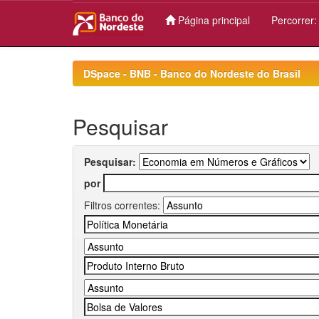
Página principal
Percorrer
Skip
navigation
DSpace - BNB - Banco do Nordeste do Brasil
Pesquisar
Pesquisar:
por
Filtros correntes: