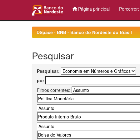
Página principal
Percorrer
Skip
navigation
DSpace - BNB - Banco do Nordeste do Brasil
Pesquisar
Pesquisar:
por
Filtros correntes: