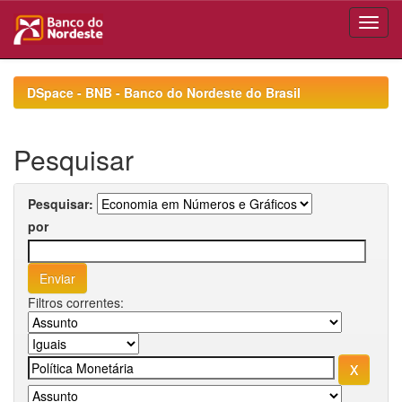
Skip
navigation
DSpace - BNB - Banco do Nordeste do Brasil
Pesquisar
Pesquisar:
por
Filtros correntes: