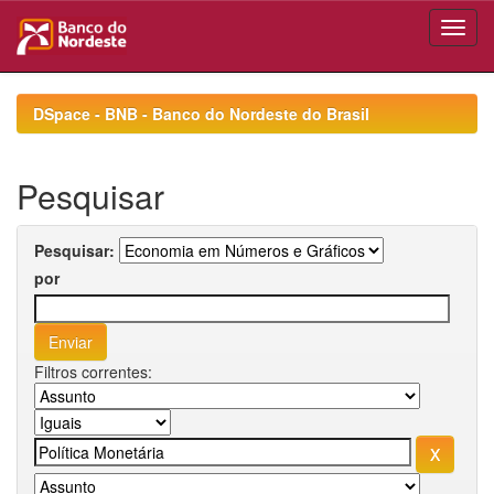
Skip
navigation
DSpace - BNB - Banco do Nordeste do Brasil
Pesquisar
Pesquisar:
por
Filtros correntes: