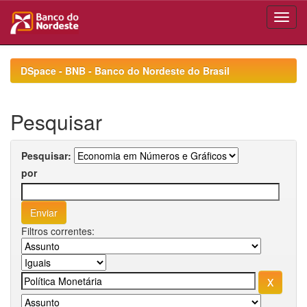
Skip
navigation
DSpace - BNB - Banco do Nordeste do Brasil
Pesquisar
Pesquisar:
por
Filtros correntes: