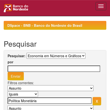
Skip
navigation
DSpace - BNB - Banco do Nordeste do Brasil
Pesquisar
Pesquisar:
por
Filtros correntes: