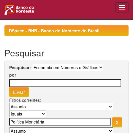
Skip
navigation
DSpace - BNB - Banco do Nordeste do Brasil
Pesquisar
Pesquisar:
por
Filtros correntes: