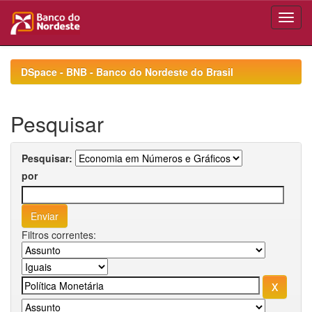
Skip
navigation
DSpace - BNB - Banco do Nordeste do Brasil
Pesquisar
Pesquisar:
por
Filtros correntes: