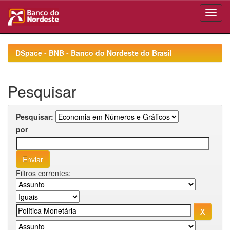
Skip
navigation
DSpace - BNB - Banco do Nordeste do Brasil
Pesquisar
Pesquisar:
por
Filtros correntes: