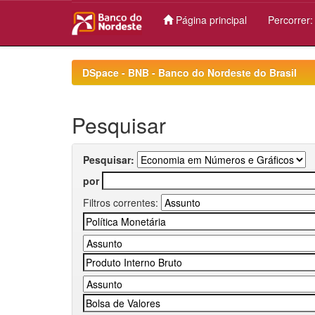
Página principal
Percorrer
Skip
navigation
DSpace - BNB - Banco do Nordeste do Brasil
Pesquisar
Pesquisar:
por
Filtros correntes: