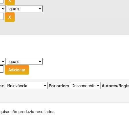
or:
Por ordem
Autores/Regi
quisa não produziu resultados.