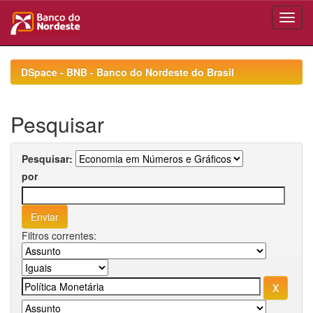
Skip
navigation
DSpace - BNB - Banco do Nordeste do Brasil
Pesquisar
Pesquisar:
por
Filtros correntes: