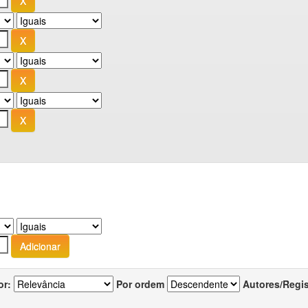
or:
Por ordem
Autores/Regi