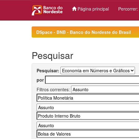
Página principal
Percorrer
Skip
navigation
DSpace - BNB - Banco do Nordeste do Brasil
Pesquisar
Pesquisar:
por
Filtros correntes: