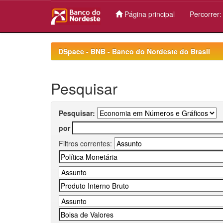
Página principal
Percorrer
Skip
navigation
DSpace - BNB - Banco do Nordeste do Brasil
Pesquisar
Pesquisar:
por
Filtros correntes: