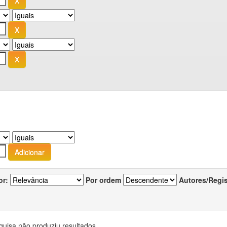
or:
Por ordem
Autores/Regi
quisa não produziu resultados.