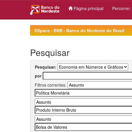
Página principal
Percorrer
Skip
navigation
DSpace - BNB - Banco do Nordeste do Brasil
Pesquisar
Pesquisar:
por
Filtros correntes: