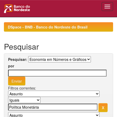
Skip
navigation
DSpace - BNB - Banco do Nordeste do Brasil
Pesquisar
Pesquisar:
por
Filtros correntes: