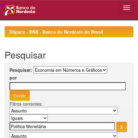
Skip
navigation
DSpace - BNB - Banco do Nordeste do Brasil
Pesquisar
Pesquisar:
por
Filtros correntes: