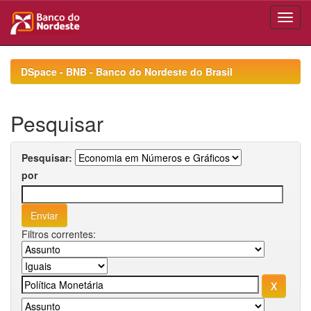
Skip
navigation
DSpace - BNB - Banco do Nordeste do Brasil
Pesquisar
Pesquisar:
por
Filtros correntes: