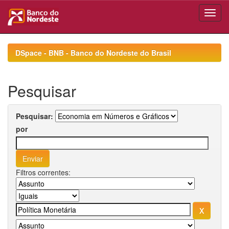
Skip
navigation
DSpace - BNB - Banco do Nordeste do Brasil
Pesquisar
Pesquisar:
por
Filtros correntes: