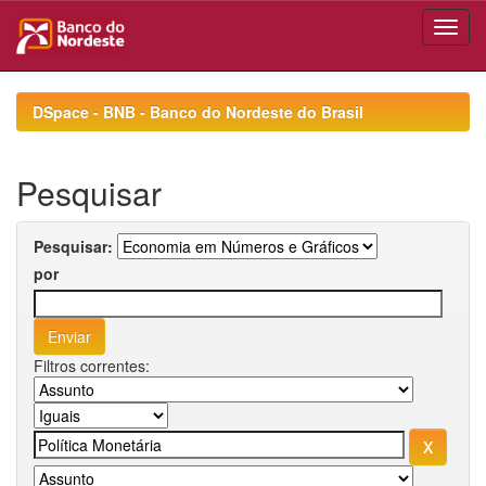
Skip
navigation
DSpace - BNB - Banco do Nordeste do Brasil
Pesquisar
Pesquisar:
por
Filtros correntes: